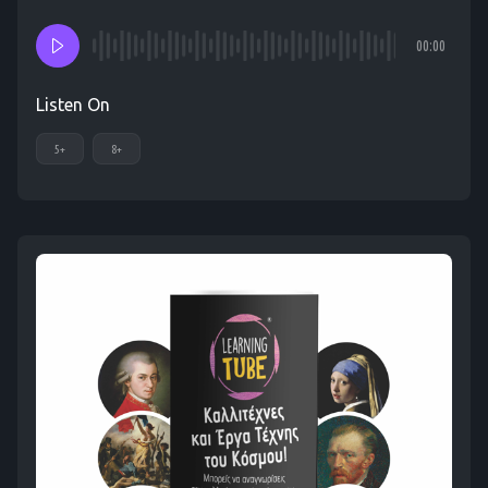
00:00
Listen On
5+
8+