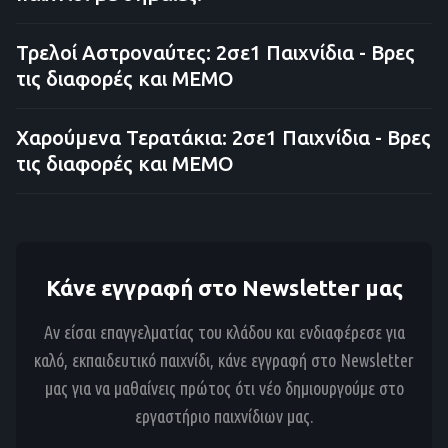
Τρελοί Αστροναύτες: 2σε1 Παιχνίδια - Βρες
τις διαφορές και ΜΕΜΟ
Χαρούμενα Τερατάκια: 2σε1 Παιχνίδια - Βρες
τις διαφορές και ΜΕΜΟ
Κάνε εγγραφή στο Newsletter μας
Αν είσαι επαγγελματίας του κλάδου και ενδιαφέρεσε για
καλό, εκπαιδευτικό παιχνίδι, κάνε εγγραφή στο Newsletter
μας για να μαθαίνεις πρώτος ότι νέο δημιουργούμε στο
εργαστήριο παιχνίδιων μας.