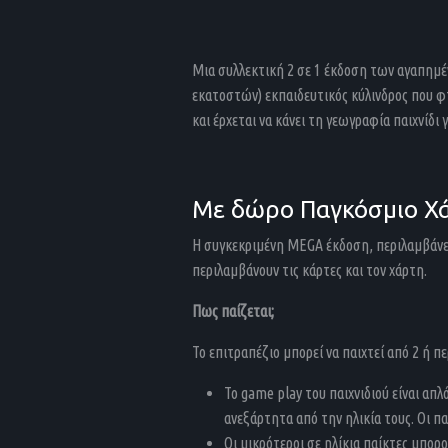
Μια συλλεκτική 2 σε 1 έκδοση των αγαπημέ
εκατοστών) εκπαιδευτικός κύλινδρος που φτ
και έρχεται να κάνει τη γεωγραφία παιχνίδι 
Με δώρο Παγκόσμιο Χά
Η συγκεκριμένη MEGA έκδοση, περιλαμβάνει
περιλαμβάνουν τις κάρτες και τον χάρτη.
Πως παίζεται;
Το επιτραπέζιο μπορεί να παιχτεί από 2 ή πε
Το game play του παιχνιδιού είναι απ
ανεξάρτητα από την ηλικία τους. Οι π
Οι μικρότεροι σε ηλίκια παίκτες μπο