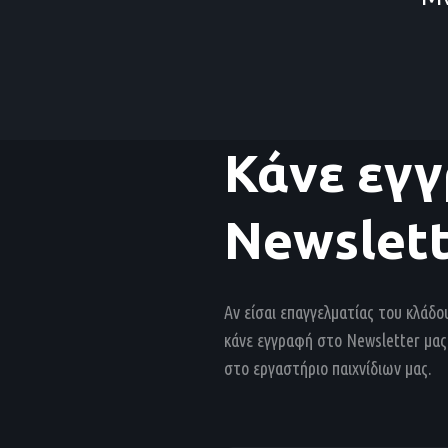
Κάνε εγ
Newslett
Αν είσαι επαγγελματίας του κλάδου
κάνε εγγραφή στο Newsletter μας 
στο εργαστήριο παιχνίδιων μας.