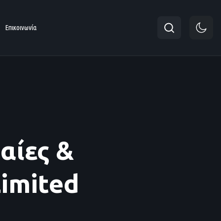
Αναζήτηση...
Επικοινωνία
αίες &
imited