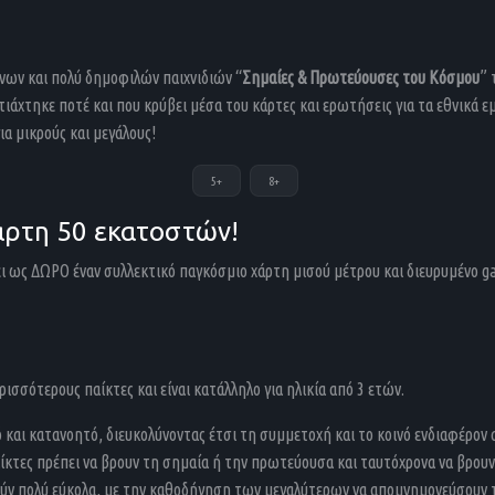
νων και πολύ δημοφιλών παιχνιδιών “
Σημαίες & Πρωτεύουσες του Κόσμου
” 
ιάχτηκε ποτέ και που κρύβει μέσα του κάρτες και ερωτήσεις για τα εθνικά 
για μικρούς και μεγάλους!
5+
8+
ρτη 50 εκατοστών!
 ως ΔΩΡΟ έναν συλλεκτικό παγκόσμιο χάρτη μισού μέτρου και διευρυμένο ga
ρισσότερους παίκτες και είναι κατάλληλο για ηλικία από 3 ετών.
λό και κατανοητό, διευκολύνοντας έτσι τη συμμετοχή και το κοινό ενδιαφέρον
αίκτες πρέπει να βρουν τη σημαία ή την πρωτεύουσα και ταυτόχρονα να βρουν
ρούν πολύ εύκολα, με την καθοδήγηση των μεγαλύτερων να απομνημονεύσουν 