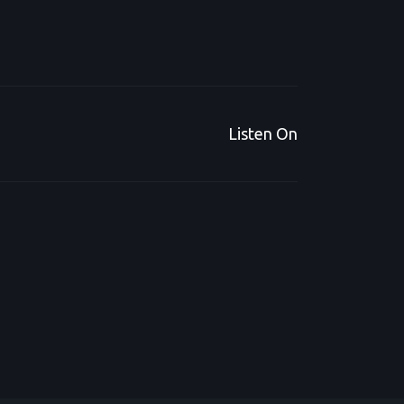
Listen On