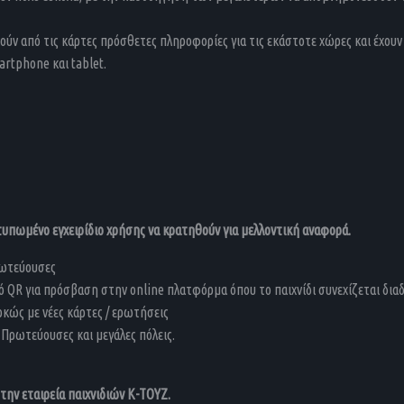
τλούν από τις κάρτες πρόσθετες πληροφορίες για τις εκάστοτε χώρες και έχο
artphone και tablet.
τυπωμένο εγχειρίδιο χρήσης να κρατηθούν για μελλοντική αναφορά.
ρωτεύουσες
κό QR για πρόσβαση στην online πλατφόρμα όπου το παιχνίδι συνεχίζεται δι
κώς με νέες κάρτες / ερωτήσεις
Πρωτεύουσες και μεγάλες πόλεις.
 την εταιρεία παιχνιδιών Κ-ΤΟΥΖ.