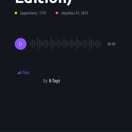
Εμφανίσεις: 1747
Απριλίου 01, 2024
00:00
By
K-Toyz