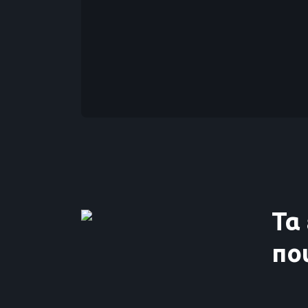
Τα
πο