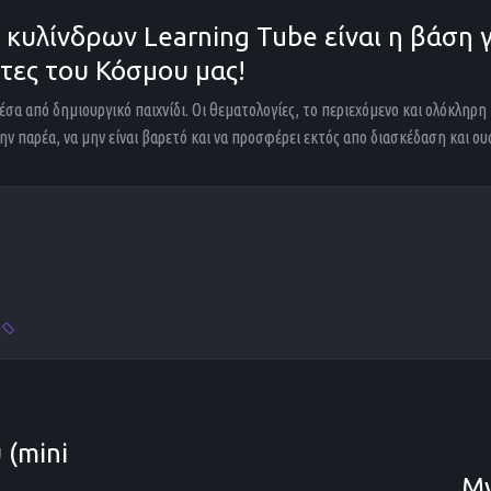
ν κυλίνδρων Learning Tube
είναι η βάση 
ίτες του Κόσμου μας!
σα από δημιουργικό παιχνίδι. Οι θεματολογίες, το περιεχόμενο και ολόκληρη
την παρέα, να μην είναι βαρετό και να προσφέρει εκτός απο διασκέδαση και ο
 (mini
Μν