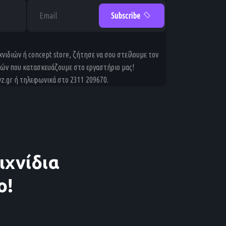
χνιδιών ή concept store, ζήτησε να σου στείλουμε τον
ιών που κατασκευάζουμε στο εργαστήριο μας!
z.gr ή τηλεφωνικά στο 2311 209670.
ιχνίδια
ο!