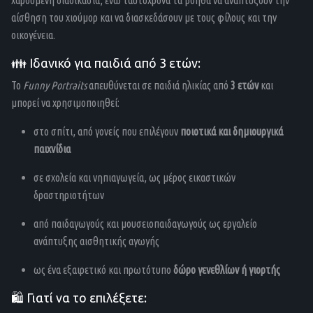
αίσθηση του χιούμορ και να διασκεδάσουν με τους φίλους και την
οικογένεια.
👪 Ιδανικό για παιδιά από 3 ετών:
Το
Funny Portraits
απευθύνεται σε παιδιά ηλικίας από
3 ετών
και
μπορεί να χρησιμοποιηθεί:
στο σπίτι, από γονείς που επιλέγουν
ποιοτικά και δημιουργικά
παιχνίδια
σε σχολεία και νηπιαγωγεία, ως μέρος εικαστικών
δραστηριοτήτων
από παιδαγωγούς και μουσειοπαιδαγωγούς ως εργαλείο
ανάπτυξης αισθητικής αγωγής
ως ένα εξαιρετικό και πρωτότυπο
δώρο γενεθλίων ή γιορτής
🛍 Γιατί να το επιλέξετε: