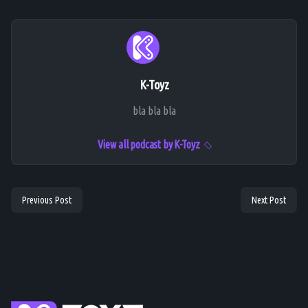
K-Toyz
bla bla bla
View all podcast by K-Toyz
Previous Post
Next Post