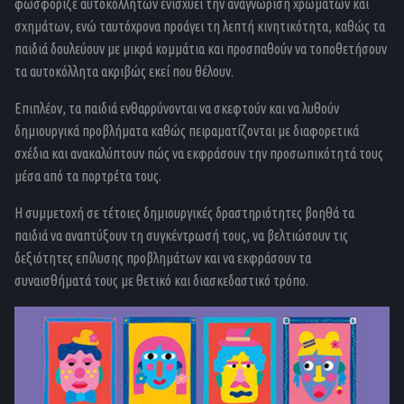
φωσφοριζέ αυτοκόλλητων ενισχύει την αναγνώριση χρωμάτων και
σχημάτων, ενώ ταυτόχρονα προάγει τη λεπτή κινητικότητα, καθώς τα
παιδιά δουλεύουν με μικρά κομμάτια και προσπαθούν να τοποθετήσουν
τα αυτοκόλλητα ακριβώς εκεί που θέλουν.
Επιπλέον, τα παιδιά ενθαρρύνονται να σκεφτούν και να λυθούν
δημιουργικά προβλήματα καθώς πειραματίζονται με διαφορετικά
σχέδια και ανακαλύπτουν πώς να εκφράσουν την προσωπικότητά τους
μέσα από τα πορτρέτα τους.
Η συμμετοχή σε τέτοιες δημιουργικές δραστηριότητες βοηθά τα
παιδιά να αναπτύξουν τη συγκέντρωσή τους, να βελτιώσουν τις
δεξιότητες επίλυσης προβλημάτων και να εκφράσουν τα
συναισθήματά τους με θετικό και διασκεδαστικό τρόπο.