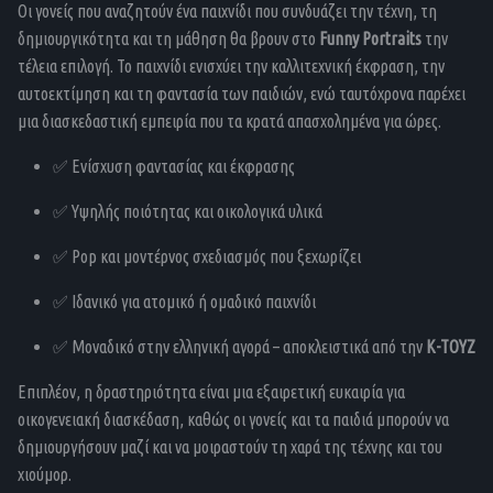
Οι γονείς που αναζητούν ένα παιχνίδι που συνδυάζει την τέχνη, τη
δημιουργικότητα και τη μάθηση θα βρουν στο
Funny Portraits
την
τέλεια επιλογή. Το παιχνίδι ενισχύει την καλλιτεχνική έκφραση, την
αυτοεκτίμηση και τη φαντασία των παιδιών, ενώ ταυτόχρονα παρέχει
μια διασκεδαστική εμπειρία που τα κρατά απασχολημένα για ώρες.
✅ Ενίσχυση φαντασίας και έκφρασης
✅ Υψηλής ποιότητας και οικολογικά υλικά
✅ Pop και μοντέρνος σχεδιασμός που ξεχωρίζει
✅ Ιδανικό για ατομικό ή ομαδικό παιχνίδι
✅ Μοναδικό στην ελληνική αγορά – αποκλειστικά από την
Κ-TOYZ
Επιπλέον, η δραστηριότητα είναι μια εξαιρετική ευκαιρία για
οικογενειακή διασκέδαση, καθώς οι γονείς και τα παιδιά μπορούν να
δημιουργήσουν μαζί και να μοιραστούν τη χαρά της τέχνης και του
χιούμορ.