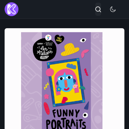
Αναζήτηση...
Type 2 or more character