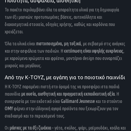
Ποιότητα, ασφάλεια, αισθητική
Το πακέτο περιλαμβάνει όλα τα απαραίτητα υλικά για τη δημιουργία
των έξι μασκών: προτυπωμένες βάσεις, αυτοκόλλητα και
διακοσμητικά στοιχεία, οδηγίες χρήσης, καθώς και κορδόνια που
χρειάζεται.
Όλα τα υλικά είναι
πιστοποιημένα, μη τοξικά
, με σεβασμό στις ανάγκες
και στην ασφάλεια των παιδιών. Η
εκτύπωση είναι υψηλής ευκρίνειας
,
με χαρούμενα χρώματα και φρέσκο, μοντέρνο design που συναρπάζει
μικρούς και μεγάλους.
Από την Κ-ΤΟΥΖ, με αγάπη για το ποιοτικό παιχνίδι
Η Κ-ΤΟΥΖ παραμένει πιστή στο όραμά της να προσφέρει στα παιδιά
παιχνίδια
με ουσία, αισθητική και πραγματική εκπαιδευτική αξία
. Η
συνεργασία με τον εκδοτικό οίκο
Gallimard Jeunesse
και το στούντιο
OMY
φέρνει στην ελληνική αγορά προϊόντα που ξεχωρίζουν για τον
σχεδιασμό και το περιεχόμενό τους.
Οι
μάσκες με τα έξι ζωάκια
– γάτα, σκύλος, ψάρι, μαϊμουδάκι, κοάλα και