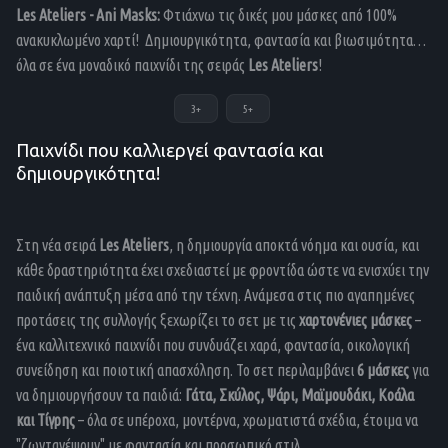
Les Ateliers - Ani Masks:
Φτιάχνω τις δικές μου μάσκες από 100%
ανακυκλωμένο χαρτί! Δημιουργικότητα, φαντασία και βιωσιμότητα…
όλα σε ένα μοναδικό παιχνίδι της σειράς
Les Ateliers
!
3+
5+
Παιχνίδι που καλλιεργεί φαντασία και
δημιουργικότητα!
Στη νέα σειρά
Les Ateliers
, η δημιουργία αποκτά νόημα και ουσία, και
κάθε δραστηριότητα έχει σχεδιαστεί με φροντίδα ώστε να ενισχύει την
παιδική ανάπτυξη μέσα από την τέχνη. Ανάμεσα στις πιο αγαπημένες
προτάσεις της συλλογής ξεχωρίζει το σετ με τις
χαρτονένιες μάσκες
–
ένα καλλιτεχνικό παιχνίδι που συνδυάζει χαρά, φαντασία, οικολογική
συνείδηση και ποιοτική απασχόληση. Το σετ περιλαμβάνει
6 μάσκες
για
να δημιουργήσουν τα παιδιά:
Γάτα, Σκύλος, Ψάρι, Μαϊμουδάκι, Κοάλα
και Τίγρης
– όλα σε υπέροχα, μοντέρνα, χρωματιστά σχέδια, έτοιμα να
"ζωντανέψουν" με φαντασία και προσωπικό στιλ.