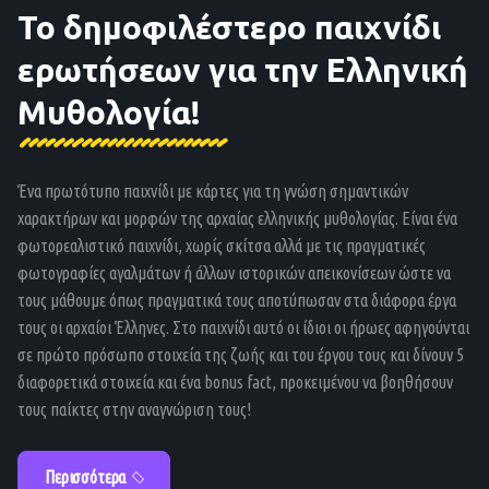
Το δημοφιλέστερο παιχνίδι
ερωτήσεων για την Ελληνική
Μυθολογία!
Ένα πρωτότυπο παιχνίδι με κάρτες για τη γνώση σημαντικών
χαρακτήρων και μορφών της αρχαίας ελληνικής μυθολογίας. Είναι ένα
φωτορεαλιστικό παιχνίδι, χωρίς σκίτσα αλλά με τις πραγματικές
φωτογραφίες αγαλμάτων ή άλλων ιστορικών απεικονίσεων ώστε να
τους μάθουμε όπως πραγματικά τους αποτύπωσαν στα διάφορα έργα
τους οι αρχαίοι Έλληνες. Στο παιχνίδι αυτό οι ίδιοι οι ήρωες αφηγούνται
σε πρώτο πρόσωπο στοιχεία της ζωής και του έργου τους και δίνουν 5
διαφορετικά στοιχεία και ένα bonus fact, προκειμένου να βοηθήσουν
τους παίκτες στην αναγνώριση τους!
Περισσότερα