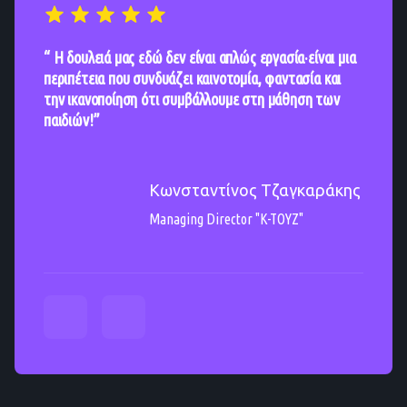
ην
“ Η δουλειά μας εδώ δεν είναι απλώς εργασία·είναι μια
“Είναι 
ς
περιπέτεια που συνδυάζει καινοτομία, φαντασία και
δημιου
θαίνουν
την ικανοποίηση ότι συμβάλλουμε στη μάθηση των
αποτέλε
πους!
παιδιών!”
και με
Κωνσταντίνος Τζαγκαράκης
Managing Director "K-TOYZ"