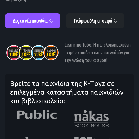
Δες τα νέα παιχνίδια
Γνώρισε όλη τη σειρά
Learning Tube: Η πιο ολοκληρωμένη
σειρά εκπαιδευτικών παιχνιδιών για
την γνώση του κόσμου!
Βρείτε τα παιχνίδια της Κ-Τoyz σε
επιλεγμένα καταστήματα παιχνιδιών
και βιβλιοπωλεία: