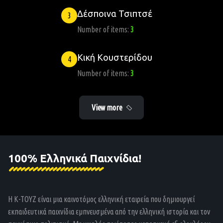
Δέσποινα Τσιπτσέ
3
Number of items:
3
Κική Κουστερίδου
4
Number of items:
3
View more
100% Ελληνικά Παιχνίδια!
Η Κ-ΤΟΥΖ είναι μια καινοτόμος ελληνική εταιρεία που δημιουργεί
εκπαιδευτικά παιχνίδια εμπνευσμένα από την ελληνική ιστορία και τον