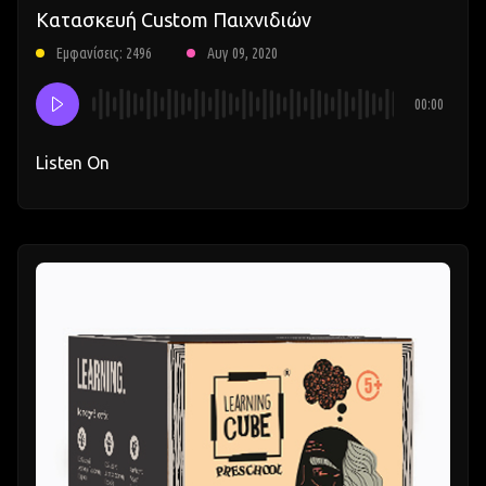
Κατασκευή Custom Παιχνιδιών
Εμφανίσεις: 2496
Αυγ 09, 2020
00:00
Listen On