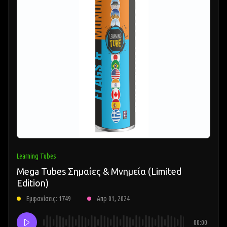
Learning Tubes
Mega Tubes Σημαίες & Μνημεία (Limited
Edition)
Εμφανίσεις: 1749
Απρ 01, 2024
00:00