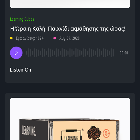
Learning Cubes
Η Ώρα η Καλή: Παιχνίδι εκμάθησης της ώρας!
Εμφανίσεις: 1924
Αυγ 09, 2020
00:00
Listen On