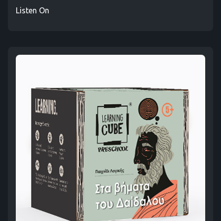
Listen On