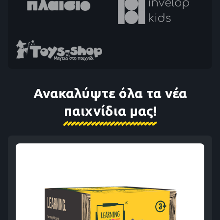
Ανακαλύψτε όλα τα νέα
παιχνίδια μας!