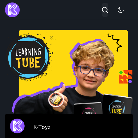
Αναζήτηση...
Type 2 or more character
K-Toyz