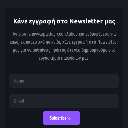
Κάνε εγγραφή στο Newsletter μας
Αν είσαι επαγγελματίας του κλάδου και ενδιαφέρεσε για
καλό, εκπαιδευτικό παιχνίδι, κάνε εγγραφή στο Newsletter
μας για να μαθαίνεις πρώτος ότι νέο δημιουργούμε στο
εργαστήριο παιχνίδιων μας.