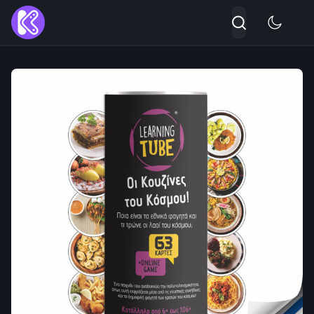
Αναζήτηση...
Type 2 or more character