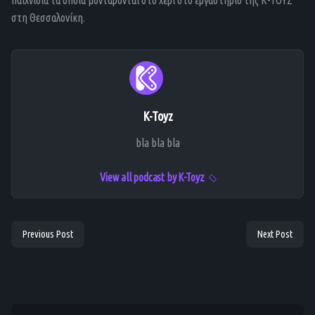
στη Θεσσαλονίκη.
K-Toyz
bla bla bla
View all podcast by K-Toyz
Previous Post
Next Post