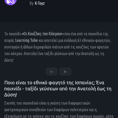
By
K-Toyz
Το παιχνίδι
«Οι Κουζίνες του Κόσμου»
είναι ένα από τα παιχνίδια της
σειράς
Learning Tube
και αποτελεί μια συλλογή 63 εθνικών φαγητών,
συνταγών ή άλλων δημοφιλών πιάτων από τις κουζίνες των κρατών
του κόσμου. Αποτελεί ένα ταξίδι γεύσεων από την Ανατολή ως τη
Δύση!
5+
8+
Ποιο είναι το εθνικό φαγητό της Ισπανίας; Ένα
παιχνίδι - ταξίδι γεύσεων από την Ανατολή έως τη
Δύση!
Σκοπός του παιχνιδιού είναι η γνώση των διαφορετικών
γαστρονομικών συνηθειών των διαφόρων πολιτισμών και η
εξοικείωση με τις γεύσεις και τις κουζίνες των διαφόρων χωρών, μέσα