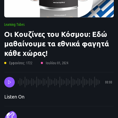
Learning Tubes
Οι Κουζίνες του Κόσμου: Εδώ
μαθαίνουμε τα εθνικά φαγητά
κάθε χώρας!
Εμφανίσεις: 1722
Ιουλίου 01, 2024
00:00
Listen On