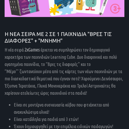
Η ΝΕΑ ΣΕΙΡΑ ΜΕ 2 ΣΕ 1 ΠΑΙΧΝΙΔΙΑ "ΒΡΕΣ ΤΙΣ
ΔΙΑΦΟΡΕΣ" + "ΜΝΗΜΗ"
Η νέα σειρά
2xGames
έρχεται να συμπληρώσει τον δημιουργικό
χαρακτήρα των παιχνιδιών Learning Cube. Δυο διαχρονικά και πολύ
αγαπημένα παιχνίδια, το “Βρες τις διαφορές” και το
“Μέμο”¨ζωντανεύουν μέσα από τις κάρτες των νέων παιχνιδιών με τα
πιο διασκεδαστικά θεματικά που έγιναν ποτέ! Χαρούμενοι Δεινόσαυροι,
Έξυπνα Τερατάκια, Γλυκά Μονοκεράκια και Τρελοί Αστροναύτες θα
χαρίσουν ατελείωτες ώρες παιχνιδιού στα παιδιά!
Είναι σε μοντέρνα συσκευασία κύβου που φτιάχνεται από
ανακυκλώσιμα υλικά!
Είναι κατάλληλα για παιδιά από 3 ετών!
Έχουν δημιουργηθεί με την επιμέλεια ειδικών παιδαγωγών!