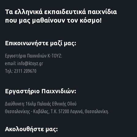
Τα ελληνικά εκπαιδευτικά παιχνίδια
που μας μαθαίνουν τον κόσμο!
Επικοινωνήστε μαζί μας:
Εργοστήριο Παιχνιδιών Κ-ΤΟΥΖ:
email:
info@ktoyz.gr
Τηλ.: 2311 209670
Εργαστήριο Παιχνιδιών:
Διεύθυνση: 16χλμ Παλαιάς Εθνικής Οδού
Θεσσαλονίκης - Καβάλας, Τ.Κ. 57200 Λαγυνά, Θεσσαλονίκη.
Ακολουθήστε μας: