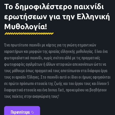
Το δημοφιλέστερο παιχνίδι
ερωτήσεων για την Ελληνική
Μυθολογία!
Ένα πρωτότυπο παιχνίδι με κάρτες για τη γνώση σημαντικών
χαρακτήρων και μορφών της αρχαίας ελληνικής μυθολογίας. Είναι ένα
φωτορεαλιστικό παιχνίδι, χωρίς σκίτσα αλλά με τις πραγματικές
φωτογραφίες αγαλμάτων ή άλλων ιστορικών απεικονίσεων ώστε να
τους μάθουμε όπως πραγματικά τους αποτύπωσαν στα διάφορα έργα
τους οι αρχαίοι Έλληνες. Στο παιχνίδι αυτό οι ίδιοι οι ήρωες αφηγούνται
σε πρώτο πρόσωπο στοιχεία της ζωής και του έργου τους και δίνουν 5
διαφορετικά στοιχεία και ένα bonus fact, προκειμένου να βοηθήσουν
τους παίκτες στην αναγνώριση τους!
Περισσότερα