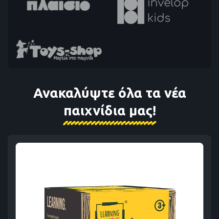
Ανακαλύψτε όλα τα νέα
παιχνίδια μας!