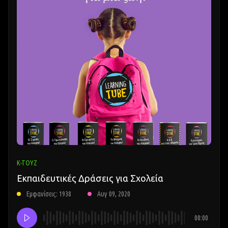
K-TOYZ
Εκπαιδευτικές Δράσεις για Σχολεία
Εμφανίσεις: 1938
Αυγ 09, 2020
00:00