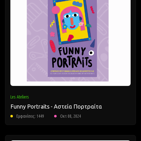
Les Ateliers
Funny Portraits - Αστεία Πορτραίτα
Εμφανίσεις: 1449
Οκτ 08, 2024