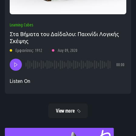
Learning Cubes
Στα Βήματα του Δαίδαλου: Παιχνίδι Λογικής
Σκέψης
Εμφανίσεις: 1912
Αυγ 09, 2020
00:00
Listen On
View more