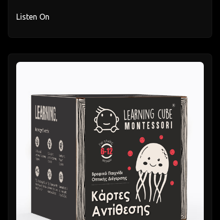
Listen On