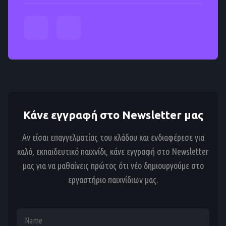
Κάνε εγγραφή στο Newsletter μας
Αν είσαι επαγγελματίας του κλάδου και ενδιαφέρεσε για
καλό, εκπαιδευτικό παιχνίδι, κάνε εγγραφή στο Newsletter
μας για να μαθαίνεις πρώτος ότι νέο δημιουργούμε στο
εργαστήριο παιχνίδιων μας.