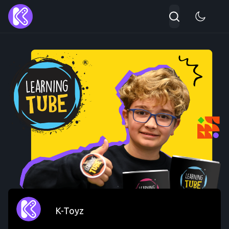
Αναζήτηση...
Type 2 or more character
K-Toyz