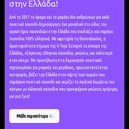
στην Ελλάδα!
Από το 2017 το όραμα και το μεράκι δύο ανθρώπων για καλό
ποιοτικό παιχνίδι δημιούργησε ένα μοναδικό στο είδος του
εργαστήριο παιχνιδιών στην Ελλάδα που σχεδιάζει και παράγει
παιχνίδια 100% ελληνικά. Με αφετηρία τη Θεσσαλονίκη, η
δραστηριότητα σήμερα της K-Toyz ξεπερνά τα σύνορα της
Ελλάδας, εξάγοντας ελληνικα παιχνίδια, γνώσεις και πολιτισμό
στον κόσμο. Με προσήλωση στη δημιουργία ποιοτικού
περιεχομένου για μικρούς και μεγάλους, πρωτοστατεί στην
κατηγορία, βάζει την Ελλάδα στον χάρτη των χωρών που
παράγουν ποιοτικό παιχνίδι και γεμίζει τα παιδικά δωμάτια του
κόσμου με ελληνικά παιχνίδια που προσφέρουν γνώσεις χρήσιμες
για μια ζωή!
Μάθε περισσότερα