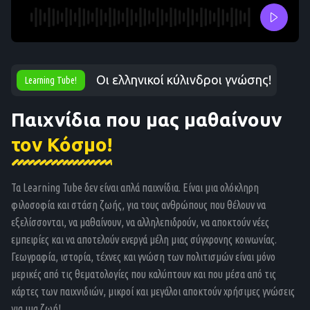
Οι ελληνικοί κύλινδροι γνώσης!
Learning Tube!
Παιχνίδια που μας μαθαίνουν
τον Κόσμο!
Τα Learning Tube δεν είναι απλά παιχνίδια. Είναι μια ολόκληρη
φιλοσοφία και στάση ζωής, για τους ανθρώπους που θέλουν να
εξελίσσονται, να μαθαίνουν, να αλληλεπιδρούν, να αποκτούν νέες
εμπειρίες και να αποτελούν ενεργά μέλη μιας σύγχρονης κοινωνίας.
Γεωγραφία, ιστορία, τέχνες και γνώση των πολιτισμών είναι μόνο
μερικές από τις θεματολογίες που καλύπτουν και που μέσα από τις
κάρτες των παιχνιδιών, μικροί και μεγάλοι αποκτούν χρήσιμες γνώσεις
για μια ζωή!