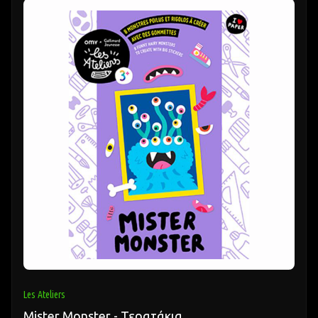
Les Ateliers
Mister Monster - Τερατάκια