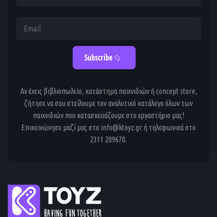
Αν έχεις βιβλιοπωλείο, κατάστημα παιχνιδιών ή concept store,
ζήτησε να σου στείλουμε τον αναλυτικό κατάλογο όλων των
παιχνιδιών που κατασκευάζουμε στο εργαστήριο μας!
Επικοινώνησε μαζί μας στο info@ktoyz.gr ή τηλεφωνικά στο
2311 209670.